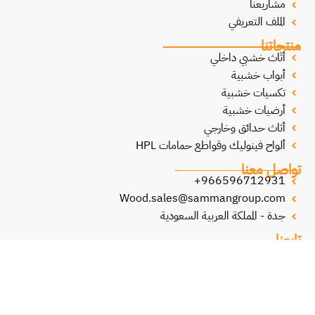
مشاريعنا
الملف التعريفي
منتجاتنا
أثاث خشبي داخلي
أبواب خشبية
تكسيات خشبية
أرضيات خشبية
أثاث حدائق وخارجي
ألواح فينوليك وقواطع حمامات HPL
تواصل معنا
966596712931+
Wood.sales@sammangroup.com
جدة - المملكة العربية السعودية
تابعنا
فيسبوك
لينكدإن
إكس
انستجرام